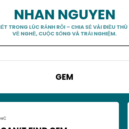
NHAN NGUYEN
IẾT TRONG LÚC RẢNH RỖI – CHIA SẺ VÀI ĐIỀU THÚ 
VỀ NGHỀ, CUỘC SỐNG VÀ TRẢI NGHIỆM.
TAG
:
GEM
veC