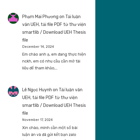
Phạm Mai Phương
on
Tải luận
văn UEH, tải file PDF từ thư viện
smartlib / Download UEH Thesis
file
December 14, 2024
Em chào anh ạ, em đang thực hiện
nckh, em có nhu cầu cần mở tài
liệu để tham khảo,…
Lê Ngọc Huynh
on
Tải luận văn
UEH, tải file PDF từ thư viện
smartlib / Download UEH Thesis
file
November 17, 2024
Xin chào, mình cần một số bài
luận án và đã gửi kết bạn zalo