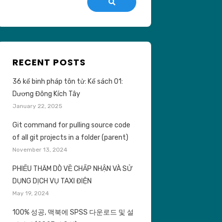
Search
RECENT POSTS
36 kế binh pháp tôn tử: Kế sách 01:
Dương Đông Kích Tây
January 22, 2025
Git command for pulling source code
of all git projects in a folder (parent)
November 13, 2024
PHIẾU THĂM DÒ VỀ CHẤP NHẬN VÀ SỬ
DỤNG DỊCH VỤ TAXI ĐIỆN
May 19, 2024
100% 성공, 맥북에 SPSS 다운로드 및 설