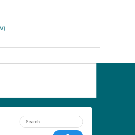
VỊ
Search
for: