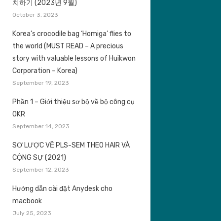
치하기 (2023년 9월)
October 3, 2023
Korea’s crocodile bag ‘Homiga’ flies to
the world (MUST READ – A precious
story with valuable lessons of Huikwon
Corporation – Korea)
September 19, 2023
Phần 1 – Giới thiệu sơ bộ về bộ công cụ
OKR
September 14, 2023
SƠ LƯỢC VỀ PLS-SEM THEO HAIR VÀ
CỘNG SỰ (2021)
September 12, 2023
Hướng dẫn cài đặt Anydesk cho
macbook
July 25, 2023