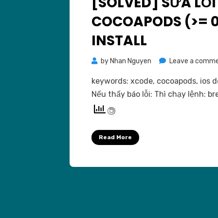
[SOLVED] SỬA LỖI
COCOAPODS (>= 0
INSTALL
by
Nhan Nguyen
Leave a comm
keywords: xcode, cocoapods, ios d
Nếu thấy báo lỗi: Thì chạy lệnh: b
Read More