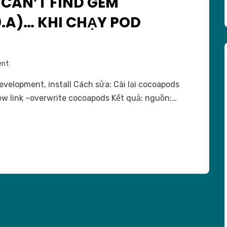
 CAN’T FIND GEM
.A)… KHI CHẠY POD
on
ent
[SOLVED]
evelopment, install Cách sửa: Cài lại cocoapods
Sửa
rew link –overwrite cocoapods Kết quả: nguồn:…
lỗi
can’t
find
gem
cocoapods
(>=
0.a)
…
khi
chạy