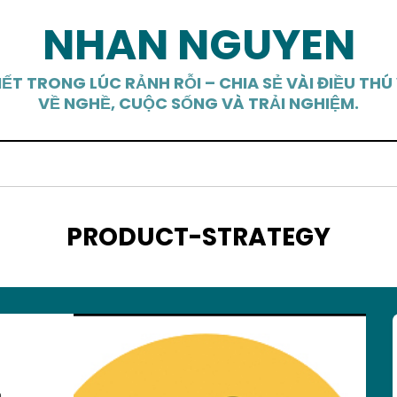
NHAN NGUYEN
IẾT TRONG LÚC RẢNH RỖI – CHIA SẺ VÀI ĐIỀU THÚ 
VỀ NGHỀ, CUỘC SỐNG VÀ TRẢI NGHIỆM.
TAG
:
PRODUCT-STRATEGY
n