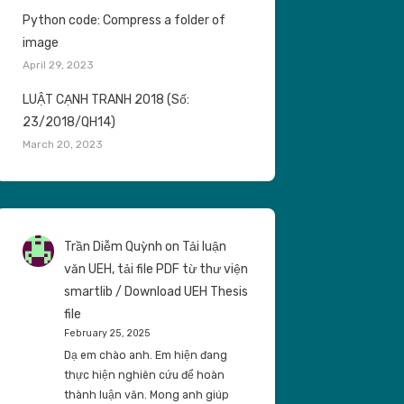
Python code: Compress a folder of
image
April 29, 2023
LUẬT CẠNH TRANH 2018 (Số:
23/2018/QH14)
March 20, 2023
Trần Diễm Quỳnh
on
Tải luận
văn UEH, tải file PDF từ thư viện
smartlib / Download UEH Thesis
file
February 25, 2025
Dạ em chào anh. Em hiện đang
thực hiện nghiên cứu để hoàn
thành luận văn. Mong anh giúp