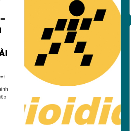
 –
I
ÀI
on
ent
THẾ
minh
GIỚI
iệp
DI
ĐỘNG
–
ĐẾ
CHẾ