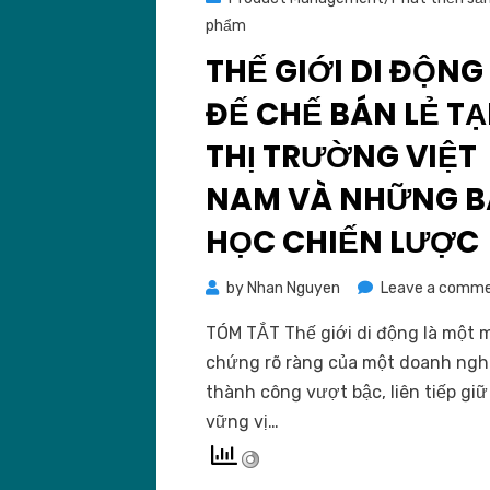
phẩm
THẾ GIỚI DI ĐỘNG
ĐẾ CHẾ BÁN LẺ TẠ
THỊ TRƯỜNG VIỆT
NAM VÀ NHỮNG B
HỌC CHIẾN LƯỢC
by
Nhan Nguyen
Leave a comm
TÓM TẮT Thế giới di động là một 
chứng rõ ràng của một doanh ngh
thành công vượt bậc, liên tiếp giữ
vững vị…