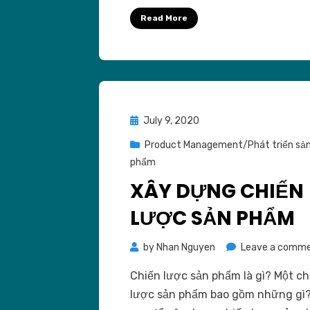
Read More
Posted
July 9, 2020
on
Product Management/Phát triển sả
phẩm
XÂY DỰNG CHIẾN
LƯỢC SẢN PHẨM
by
Nhan Nguyen
Leave a comm
Chiến lược sản phẩm là gì? Một ch
lược sản phẩm bao gồm những gì