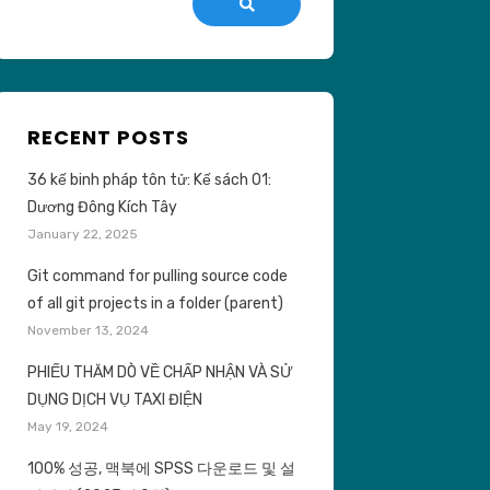
Search
RECENT POSTS
36 kế binh pháp tôn tử: Kế sách 01:
Dương Đông Kích Tây
January 22, 2025
Git command for pulling source code
of all git projects in a folder (parent)
November 13, 2024
PHIẾU THĂM DÒ VỀ CHẤP NHẬN VÀ SỬ
DỤNG DỊCH VỤ TAXI ĐIỆN
May 19, 2024
100% 성공, 맥북에 SPSS 다운로드 및 설