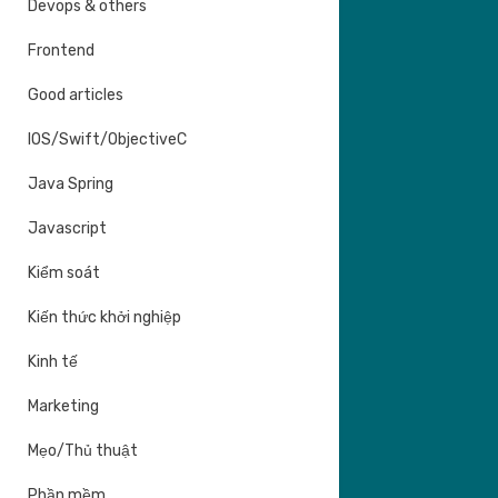
Devops & others
Frontend
Good articles
IOS/Swift/ObjectiveC
Java Spring
Javascript
Kiểm soát
Kiến thức khởi nghiệp
Kinh tế
Marketing
Mẹo/Thủ thuật
Phần mềm