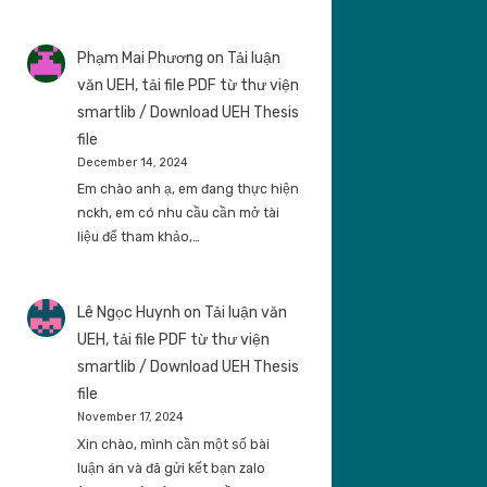
Phạm Mai Phương
on
Tải luận
văn UEH, tải file PDF từ thư viện
smartlib / Download UEH Thesis
file
December 14, 2024
Em chào anh ạ, em đang thực hiện
nckh, em có nhu cầu cần mở tài
liệu để tham khảo,…
Lê Ngọc Huynh
on
Tải luận văn
UEH, tải file PDF từ thư viện
smartlib / Download UEH Thesis
file
November 17, 2024
Xin chào, mình cần một số bài
luận án và đã gửi kết bạn zalo