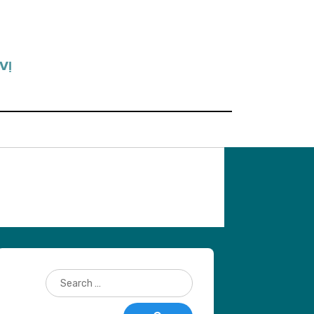
VỊ
Search
for: