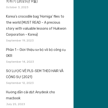
치하기 (2023년 9월)
October 3, 2023
Korea’s crocodile bag ‘Homiga’ flies to
the world (MUST READ – A precious
story with valuable lessons of Huikwon
Corporation – Korea)
September 19, 2023
Phần 1 – Giới thiệu sơ bộ về bộ công cụ
OKR
September 14, 2023
SƠ LƯỢC VỀ PLS-SEM THEO HAIR VÀ
CỘNG SỰ (2021)
September 12, 2023
Hướng dẫn cài đặt Anydesk cho
macbook
July 25, 2023