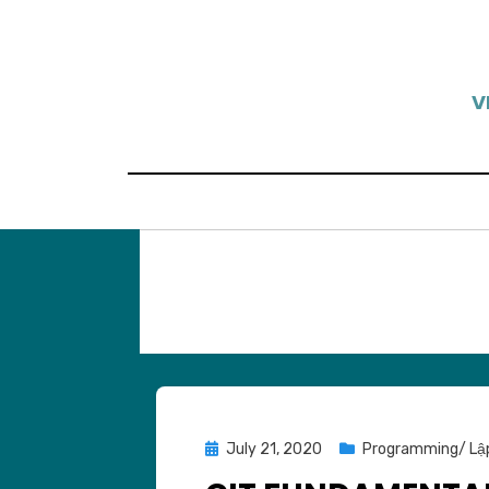
Skip
to
content
V
Posted
July 21, 2020
Programming/ Lập
on