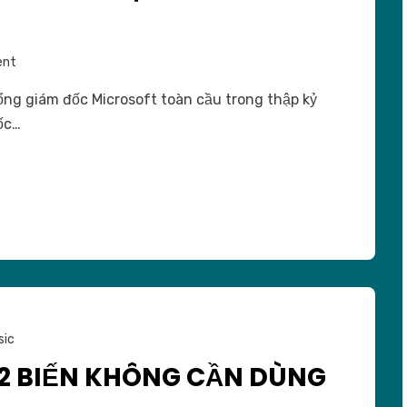
on
ent
Lời
tổng giám đốc Microsoft toàn cầu trong thập kỷ
khuyên
ốc…
của
Lý
Khai
Phục
cho
đàn
ông
tuổi
20
sic
Ị 2 BIẾN KHÔNG CẦN DÙNG