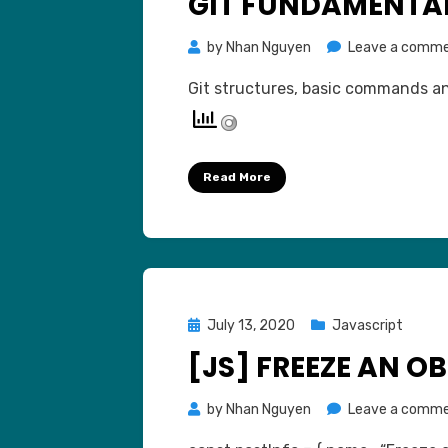
GIT FUNDAMENTA
by
Nhan Nguyen
Leave a comm
Git structures, basic commands an
Read More
Posted
July 13, 2020
Javascript
on
[JS] FREEZE AN O
by
Nhan Nguyen
Leave a comm