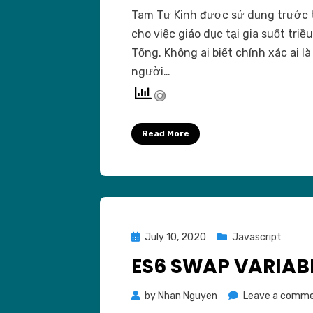
Tam Tự Kinh được sử dụng trước 
cho việc giáo dục tại gia suốt triều
Tống. Không ai biết chính xác ai là
người…
Read More
Posted
July 10, 2020
Javascript
on
ES6 SWAP VARIAB
by
Nhan Nguyen
Leave a comm