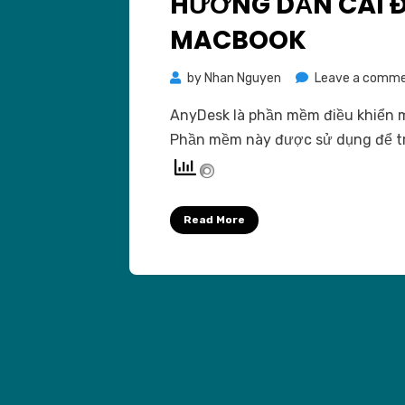
HƯỚNG DẪN CÀI 
MACBOOK
by
Nhan Nguyen
Leave a comm
AnyDesk là phần mềm điều khiển m
Phần mềm này được sử dụng để t
Read More