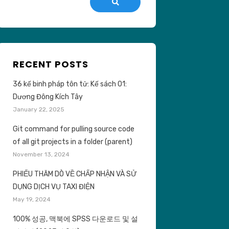
Search
RECENT POSTS
36 kế binh pháp tôn tử: Kế sách 01:
Dương Đông Kích Tây
January 22, 2025
Git command for pulling source code
of all git projects in a folder (parent)
November 13, 2024
PHIẾU THĂM DÒ VỀ CHẤP NHẬN VÀ SỬ
DỤNG DỊCH VỤ TAXI ĐIỆN
May 19, 2024
100% 성공, 맥북에 SPSS 다운로드 및 설