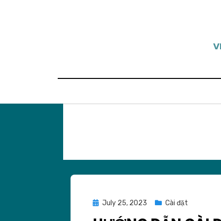
Skip
to
content
V
Posted
July 25, 2023
Cài đặt
on