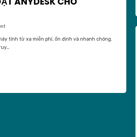
ĐẶT ANYDESK CHO
on
ent
Hướng
áy tính từ xa miễn phí, ổn định và nhanh chóng.
dẫn
ruy…
cài
đặt
Anydesk
cho
macbook