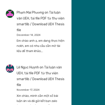
Phạm Mai Phương
on
Tải luận
văn UEH, tải file PDF từ thư viện
smartlib / Download UEH Thesis
file
December 14, 2024
Em chào anh ạ, em đang thực hiện
nckh, em có nhu cầu cần mở tài
liệu để tham khảo,…
Lê Ngọc Huynh
on
Tải luận văn
UEH, tải file PDF từ thư viện
smartlib / Download UEH Thesis
file
November 17, 2024
Xin chào, mình cần một số bài
luận án và đã gửi kết bạn zalo