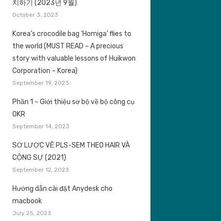
치하기 (2023년 9월)
October 3, 2023
Korea’s crocodile bag ‘Homiga’ flies to
the world (MUST READ – A precious
story with valuable lessons of Huikwon
Corporation – Korea)
September 19, 2023
Phần 1 – Giới thiệu sơ bộ về bộ công cụ
OKR
September 14, 2023
SƠ LƯỢC VỀ PLS-SEM THEO HAIR VÀ
CỘNG SỰ (2021)
September 12, 2023
Hướng dẫn cài đặt Anydesk cho
macbook
July 25, 2023