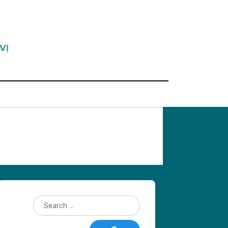
VỊ
Search
for: