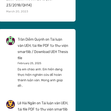
23/2018/QH14)
March 20, 2023
Trần Diễm Quỳnh
on
Tải luận
văn UEH, tải file PDF từ thư viện
smartlib / Download UEH Thesis
file
February 25, 2025
Dạ em chào anh. Em hiện đang
thực hiện nghiên cứu để hoàn
thành luận văn. Mong anh giúp
đỡ…
Lê Hải Ngân
on
Tải luận văn UEH,
tải file PDF từ thư viện smartlib