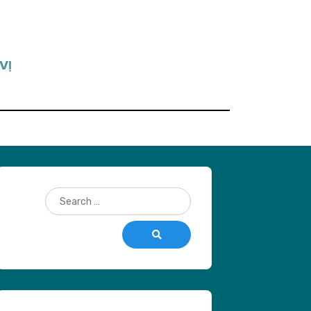
VỊ
Search
for:
Search