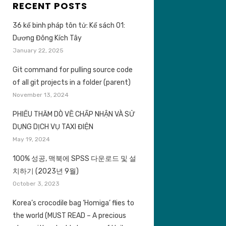
RECENT POSTS
36 kế binh pháp tôn tử: Kế sách 01:
Dương Đông Kích Tây
January 22, 2025
Git command for pulling source code
of all git projects in a folder (parent)
November 13, 2024
PHIẾU THĂM DÒ VỀ CHẤP NHẬN VÀ SỬ
DỤNG DỊCH VỤ TAXI ĐIỆN
May 19, 2024
100% 성공, 맥북에 SPSS 다운로드 및 설
치하기 (2023년 9월)
October 3, 2023
Korea’s crocodile bag ‘Homiga’ flies to
the world (MUST READ – A precious