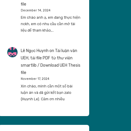
file
December 14, 2024
Em chào anh ạ, em đang thực hiện
nckh, em có nhu cầu cần mở tài
liệu để tham khảo,…
Lê Ngọc Huynh
on
Tải luận văn
UEH, tải file PDF từ thư viện
smartlib / Download UEH Thesis
file
November 17, 2024
Xin chào, mình cần một số bài
luận án và đã gửi kết bạn zalo
(Huynh Le). Cảm ơn nhiều