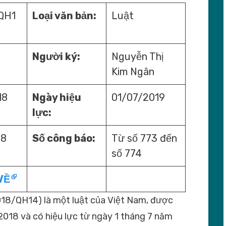
QH1
Loại văn bản:
Luật
Người ký:
Nguyễn Thị
Kim Ngân
18
Ngày hiệu
01/07/2019
lực:
18
Số công báo:
Từ số 773 đến
số 774
VỀ
018/QH14) là một luật của Việt Nam, được
018 và có hiệu lực từ ngày 1 tháng 7 năm