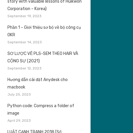
story with valuable lessons of Huikwon
Corporation – Korea)
September 19, 2023
Phần 1 – Giới thiệu sơ bộ về bộ công cụ
OKR
September 14, 2023
SƠ LƯỢC VỀ PLS-SEM THEO HAIR VÀ
CỘNG SỰ (2021)
September 12, 2023
Hướng dẫn cài đặt Anydesk cho
macbook
July 25, 2023
Python code: Compress a folder of
image
April 29, 2023
LUẬT CẠNH TRANH 2018 (Số: